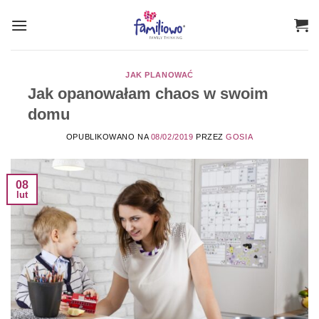
Przewiń
do
zawartości
JAK PLANOWAĆ
Jak opanowałam chaos w swoim
domu
OPUBLIKOWANO NA
08/02/2019
PRZEZ
GOSIA
08
lut