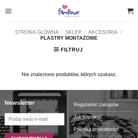
Przewiń
do
zawartości
STRONA GŁÓWNA
/
SKLEP
/
AKCESORIA
/
PLASTRY MONTAŻOWE
FILTRUJ
Nie znaleziono produktów, których szukasz.
Newsletter
Regulamin zakupów
Jak kupować
Polityka prywatności