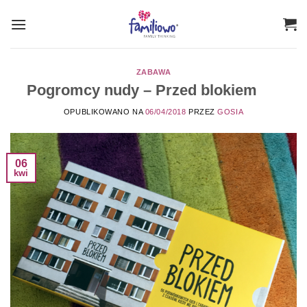
Przewiń
do
zawartości
ZABAWA
Pogromcy nudy – Przed blokiem
OPUBLIKOWANO NA
06/04/2018
PRZEZ
GOSIA
06
kwi