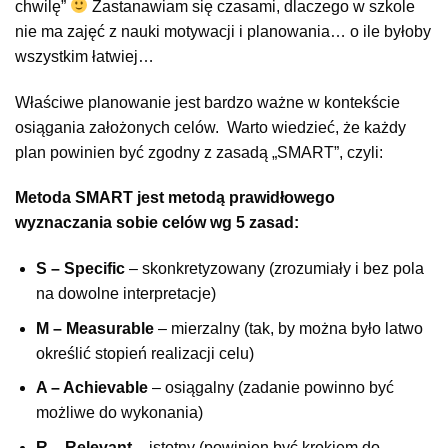
chwilę”
Zastanawiam się czasami, dlaczego w szkole
nie ma zajęć z nauki motywacji i planowania… o ile byłoby
wszystkim łatwiej…
Właściwe planowanie jest bardzo ważne w kontekście
osiągania założonych celów. Warto wiedzieć, że każdy
plan powinien być zgodny z zasadą „SMART”, czyli:
Metoda SMART jest metodą prawidłowego
wyznaczania sobie celów wg 5 zasad:
S – Specific
– skonkretyzowany (zrozumiały i bez pola
na dowolne interpretacje)
M – Measurable
– mierzalny (tak, by można było latwo
określić stopień realizacji celu)
A – Achievable
– osiągalny (zadanie powinno być
możliwe do wykonania)
R – Relevant
– istotny (powinien być krokiem do