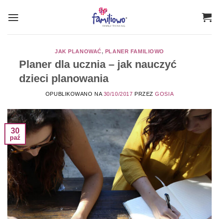
Przewiń
do
zawartości
JAK PLANOWAĆ
,
PLANER FAMILIOWO
Planer dla ucznia – jak nauczyć
dzieci planowania
OPUBLIKOWANO NA
30/10/2017
PRZEZ
GOSIA
30
paź