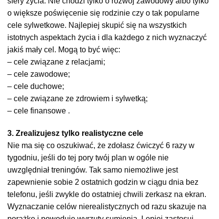
sfery życia. Nie chodzi tylko o rozwój zawodowy albo tylko
o większe poświęcenie się rodzinie czy o tak popularne
cele sylwetkowe. Najlepiej skupić się na wszystkich
istotnych aspektach życia i dla każdego z nich wyznaczyć
jakiś mały cel. Mogą to być więc:
– cele związane z relacjami;
– cele zawodowe;
– cele duchowe;
– cele związane ze zdrowiem i sylwetką;
– cele finansowe .
3. Zrealizujesz tylko realistyczne cele
Nie ma się co oszukiwać, że zdołasz ćwiczyć 6 razy w
tygodniu, jeśli do tej pory twój plan w ogóle nie
uwzględniał treningów. Tak samo niemożliwe jest
zapewnienie sobie 2 ostatnich godzin w ciągu dnia bez
telefonu, jeśli zwykle do ostatniej chwili zerkasz na ekran.
Wyznaczanie celów nierealistycznych od razu skazuje na
porażkę i powoduje wyrzuty sumienia. Lepiej zastosuj