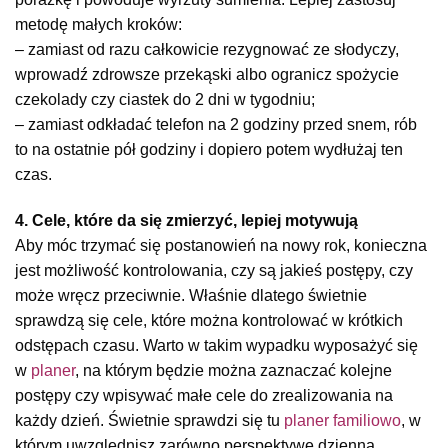
metodę małych kroków:
– zamiast od razu całkowicie rezygnować ze słodyczy,
wprowadź zdrowsze przekąski albo ogranicz spożycie
czekolady czy ciastek do 2 dni w tygodniu;
– zamiast odkładać telefon na 2 godziny przed snem, rób
to na ostatnie pół godziny i dopiero potem wydłużaj ten
czas.
4. Cele, które da się zmierzyć, lepiej motywują
Aby móc trzymać się postanowień na nowy rok, konieczna
jest możliwość kontrolowania, czy są jakieś postępy, czy
może wręcz przeciwnie. Właśnie dlatego świetnie
sprawdzą się cele, które można kontrolować w krótkich
odstępach czasu. Warto w takim wypadku wyposażyć się
w
planer
, na którym będzie można zaznaczać kolejne
postępy czy wpisywać małe cele do zrealizowania na
każdy dzień. Świetnie sprawdzi się tu
planer familiowo
, w
którym uwzględnisz zarówno perspektywę dzienną,