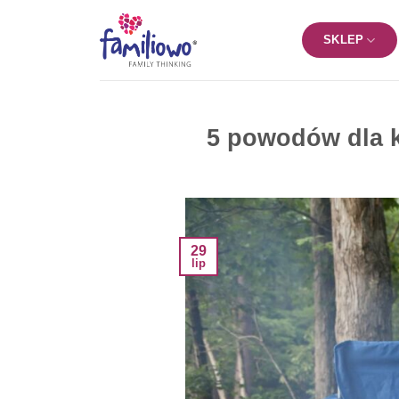
Przewiń
do
SKLEP
zawartości
5 powodów dla k
29
lip