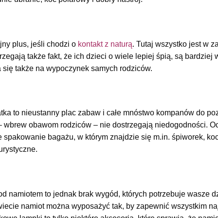
y plus, jeśli chodzi o
kontakt z naturą
. Tutaj wszystko jest w 
zegają także fakt, że ich dzieci o wiele lepiej śpią, są bardzie
da się także na wypoczynek samych rodziców.
atka to nieustanny plac zabaw i całe mnóstwo kompanów do po
– wbrew obawom rodziców – nie dostrzegają niedogodności. O
e spakowanie bagażu, w którym znajdzie się m.in. śpiworek, k
urystyczne.
pod namiotem to jednak brak wygód, których potrzebuje wasze 
wiecie namiot można wyposażyć tak, by zapewnić wszystkim n