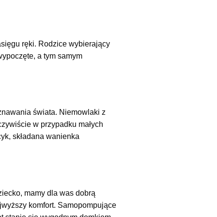
zasięgu ręki. Rodzice wybierający
j wypoczęte, a tym samym
znawania świata. Niemowlaki z
czywiście w przypadku małych
ocyk, składana wanienka
dziecko, mamy dla was dobrą
ajwyższy komfort. Samopompujące