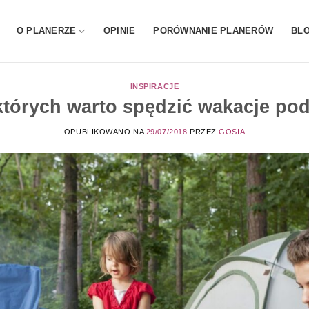
O PLANERZE
OPINIE
PORÓWNANIE PLANERÓW
BL
INSPIRACJE
tórych warto spędzić wakacje po
OPUBLIKOWANO NA
29/07/2018
PRZEZ
GOSIA