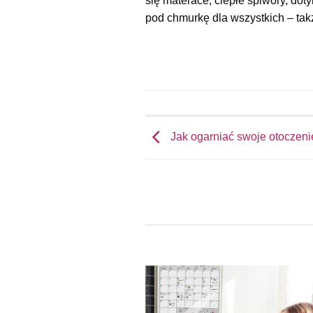
się materace, ciepłe śpiwory, dot
pod chmurkę dla wszystkich – tak
Jak ogarniać swoje otoczenie