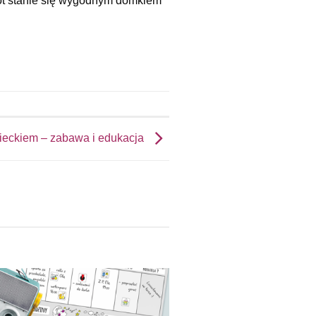
miot stanie się wygodnym domkiem
ieckiem – zabawa i edukacja