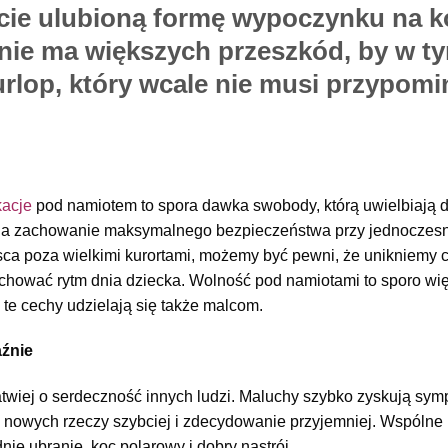
acie ulubioną formę wypoczynku na ko
ie ma większych przeszkód, by w t
rlop, który wcale nie musi przypomi
acje
pod namiotem to spora dawka swobody, którą uwielbiają dz
na zachowanie maksymalnego bezpieczeństwa przy jednoczes
ca poza wielkimi kurortami, możemy być pewni, że unikniemy ci
hować rytm dnia dziecka. Wolność pod namiotami to sporo więc
 te cechy udzielają się także malcom.
aźnie
twiej o serdeczność innych ludzi. Maluchy szybko zyskują symp
 nowych rzeczy szybciej i zdecydowanie przyjemniej. Wspólne 
ie ubranie, koc polarowy i dobry nastrój.