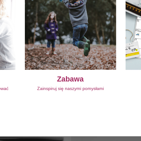
Zabawa
nować
Zainspiruj się naszymi pomysłami