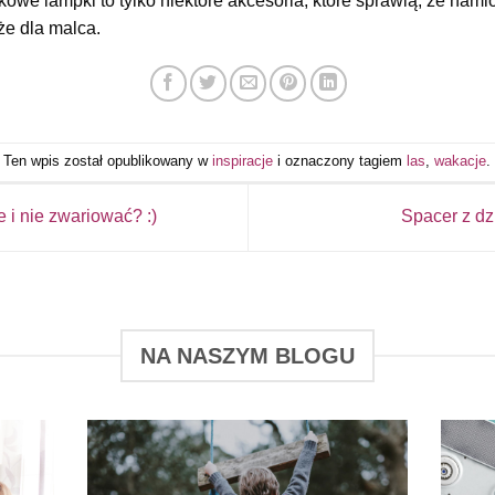
ykowe lampki to tylko niektóre akcesoria, które sprawią, że na
że dla malca.
Ten wpis został opublikowany w
inspiracje
i oznaczony tagiem
las
,
wakacje
.
 i nie zwariować? :)
Spacer z dz
NA NASZYM BLOGU