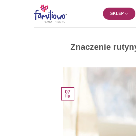
Przewiń
do
SKLEP
zawartości
Znaczenie ruty
07
lip