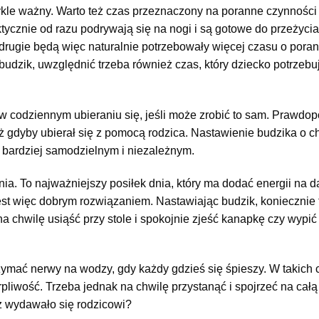
kle ważny. Warto też czas przeznaczony na poranne czynności 
ycznie od razu podrywają się na nogi i są gotowe do przeżycia
e drugie będą więc naturalnie potrzebowały więcej czasu o por
udzik, uwzględnić trzeba również czas, który dziecko potrzeb
 codziennym ubieraniu się, jeśli może zrobić to sam. Prawdo
iż gdyby ubierał się z pomocą rodzica. Nastawienie budzika o ch
ć bardziej samodzielnym i niezależnym.
nia. To najważniejszy posiłek dnia, który ma dodać energii na 
est więc dobrym rozwiązaniem. Nastawiając budzik, koniecznie
na chwilę usiąść przy stole i spokojnie zjeść kanapkę czy wypić
ymać nerwy na wodzy, gdy każdy gdzieś się śpieszy. W takich
erpliwość. Trzeba jednak na chwilę przystanąć i spojrzeć na cał
iż wydawało się rodzicowi?