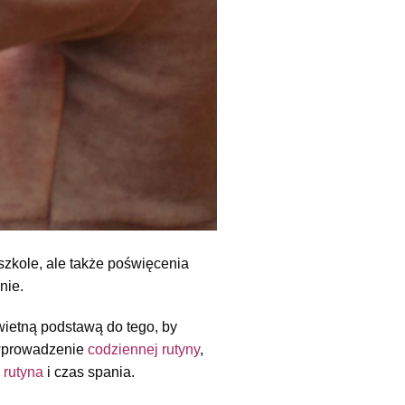
zkole, ale także poświęcenia
nie.
wietną podstawą do tego, by
t wprowadzenie
codziennej rutyny
,
a
rutyna
i czas spania.