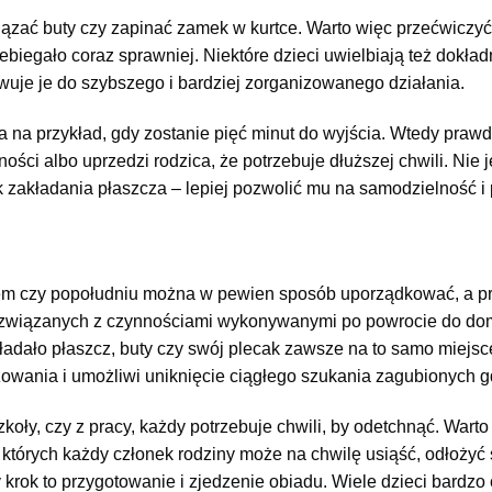
zać buty czy zapinać zamek w kurtce. Warto więc przećwiczyć t
iegało coraz sprawniej. Niektóre dzieci uwielbiają też dokład
uje je do szybszego i bardziej zorganizowanego działania.
na przykład, gdy zostanie pięć minut do wyjścia. Wtedy prawd
ści albo uprzedzi rodzica, że potrzebuje dłuższej chwili. Nie 
 zakładania płaszcza – lepiej pozwolić mu na samodzielność i p
m czy popołudniu można w pewien sposób uporządkować, a pr
związanych z czynnościami wykonywanymi po powrocie do domu
kładało płaszcz, buty czy swój plecak zawsze na to samo miejsc
zowania i umożliwi uniknięcie ciągłego szukania zagubionych 
koły, czy z pracy, każdy potrzebuje chwili, by odetchnąć. Warto
których każdy członek rodziny może na chwilę usiąść, odłożyć
krok to przygotowanie i zjedzenie obiadu. Wiele dzieci bardzo