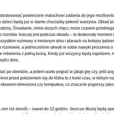
by dostosować powierzone maluchowi zadania do jego możliwo
e dzieci będą już w stanie chociażby pokroić warzywa. Obiad je
odziny. Śniadanie, mimo dużych chęci, może czasem przebieg
 do rozmów. Inaczej jest podczas obiadu – to doskonały moment
szystkim rozmowy o minionym dniu i planach na kolejny tydzień
 rozmowie, a jednocześnie utrwali w sobie nawyki proszenia o
ie mówienia z pełną buzią. Kiedy już wszyscy będą najedzeni,
ęści dnia.
ać po obiedzie, a potem warto pograć w jakąś grę czy, jeśli pog
 minut przed położeniem się do łóżka to z kolei czas, w którym n
ekranem telewizora czy komputera, co znacznie pogorszy jakość
a sen niż dorośli – nawet do 12 godzin. Jeszcze dłużej będą s