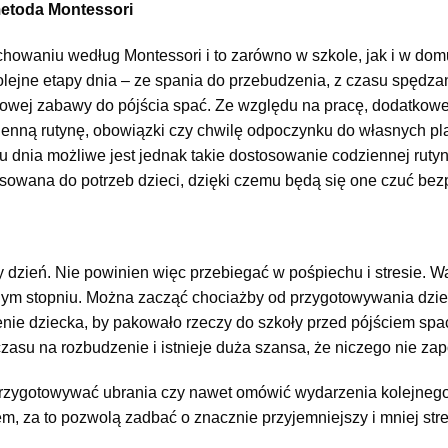
metoda Montessori
owaniu według Montessori i to zarówno w szkole, jak i w domu.
olejne etapy dnia – ze spania do przebudzenia, z czasu spędza
wej zabawy do pójścia spać. Ze względu na pracę, dodatkowe o
enną rutynę, obowiązki czy chwilę odpoczynku do własnych pla
u dnia możliwe jest jednak takie dostosowanie codziennej ruty
asowana do potrzeb dzieci, dzięki czemu będą się one czuć bez
 dzień. Nie powinien więc przebiegać w pośpiechu i stresie. 
m stopniu. Można zacząć chociażby od przygotowywania dzień
ie dziecka, by pakowało rzeczy do szkoły przed pójściem spać
zasu na rozbudzenie i istnieje duża szansa, że niczego nie za
rzygotowywać ubrania czy nawet omówić wydarzenia kolejnego 
, za to pozwolą zadbać o znacznie przyjemniejszy i mniej str