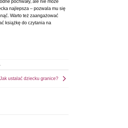
 godne pochwały, ale nie może
ecka najlepsza – pozwala mu się
asnąć. Warto też zaangażować
ać książkę do czytania na
i
.
Jak ustalać dziecku granice?