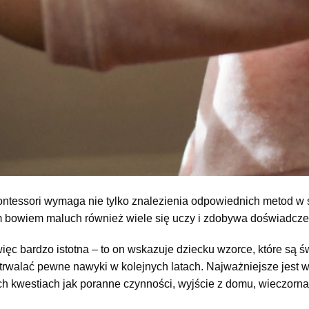
essori wymaga nie tylko znalezienia odpowiednich metod w s
 bowiem maluch również wiele się uczy i zdobywa doświadcze
ięc bardzo istotna – to on wskazuje dziecku wzorce, które są ś
 utrwalać pewne nawyki w kolejnych latach. Najważniejsze jes
ich kwestiach jak poranne czynności, wyjście z domu, wieczorn