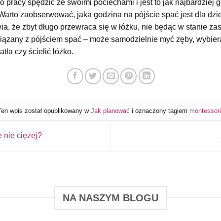
o pracy spędzić ze swoimi pociechami i jest to jak najbardziej
Warto zaobserwować, jaka godzina na pójście spać jest dla dzi
ia, że zbyt długo przewraca się w łóżku, nie będąc w stanie z
wiązany z pójściem spać – może samodzielnie myć zęby, wybier
tła czy ścielić łóżko.
Ten wpis został opublikowany w
Jak planować
i oznaczony tagiem
montessor
 nie ciężej?
NA NASZYM BLOGU