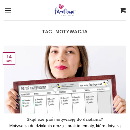
Przewiń
do
zawartości
TAG:
MOTYWACJA
14
kwi
Skąd czerpać motywację do działania?
Motywacja do działania oraz jej brak to tematy, które dotyczą