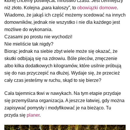
której chcemy poświęcać mnóstwo czasu. Jest cenniejszy
niż złoto. Kolejna „para kaloszy”, to
obowiązki domowe
.
Wiadomo, że jakąś ich część możemy scedować na innych
domowników, jednak nie wszystko i nie dla każdego jest
możliwe do wykonania.
Czasami po prostu nie wychodzi!
Nie mieliście tak nigdy?
Biorąc jednak na siebie zbyt wiele może się okazać, że
skutki odbijają się na zdrowiu. Bóle pleców, zmęczenie
albo kilka dodatkowych kilogramów, które usilnie próbują
się do nas przyczepić na dłużej. Wydaje się, że przecież
cały czas jesteśmy w ruchu, skąd to się bierze?
Cała tajemnica tkwi w nawykach. Na tym etapie przydaje
się przemyślana organizacja. A jeszcze łatwiej, gdy można
zapisywać pomysły i modyfikować je na bieżąco. Tu
przyda się
planer
.