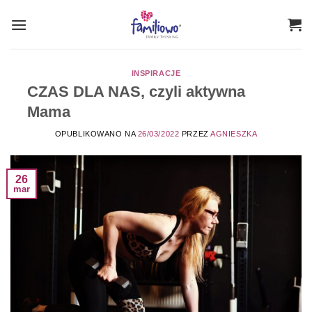
Przewiń
do
zawartości
INSPIRACJE
CZAS DLA NAS, czyli aktywna
Mama
OPUBLIKOWANO NA
26/03/2022
PRZEZ
AGNIESZKA
26
mar