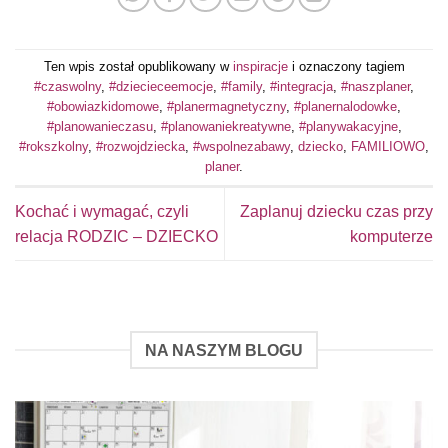
Ten wpis został opublikowany w
inspiracje
i oznaczony tagiem
#czaswolny
,
#dziecieceemocje
,
#family
,
#integracja
,
#naszplaner
,
#obowiazkidomowe
,
#planermagnetyczny
,
#planernalodowke
,
#planowanieczasu
,
#planowaniekreatywne
,
#planywakacyjne
,
#rokszkolny
,
#rozwojdziecka
,
#wspolnezabawy
,
dziecko
,
FAMILIOWO
,
planer
.
Kochać i wymagać, czyli
Zaplanuj dziecku czas przy
relacja RODZIC – DZIECKO
komputerze
NA NASZYM BLOGU