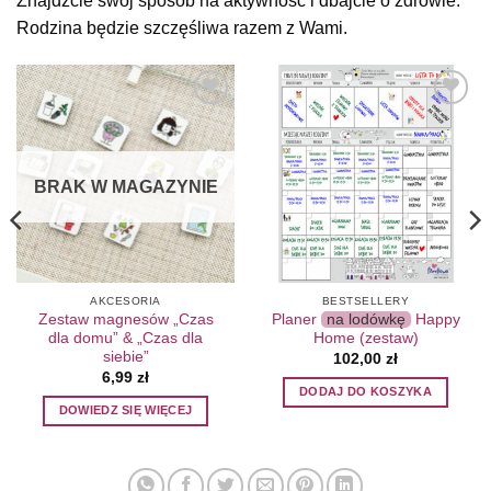
Znajdźcie swój sposób na aktywność i dbajcie o zdrowie.
Rodzina będzie szczęśliwa razem z Wami.
Add to
Add to
Wishlist
Wishlist
BRAK W MAGAZYNIE
AKCESORIA
BESTSELLERY
Zestaw magnesów „Czas
Planer
na lodówkę
Happy
dla domu” & „Czas dla
Home (zestaw)
siebie”
102,00
zł
6,99
zł
DODAJ DO KOSZYKA
DOWIEDZ SIĘ WIĘCEJ