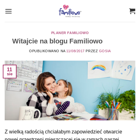
Przewiń
do
zawartości
PLANER FAMILIOWO
Witajcie na blogu Familiowo
OPUBLIKOWANO NA
11/08/2017
PRZEZ
GOSIA
11
sie
Z wielką radością chciałabym zapowiedzieć otwarcie
nowej przestrzeni mieszczącej się w ramach naszej