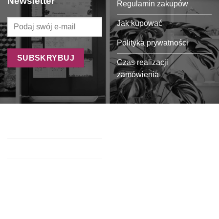
Newsletter
Regulamin zakupów
Jak kupować
Polityka prywatności
Czas realizacji
zamówienia
Formy płatności
Koszty dostawy
Oferta dla sklepów
Regulamin programu
partnerskiego