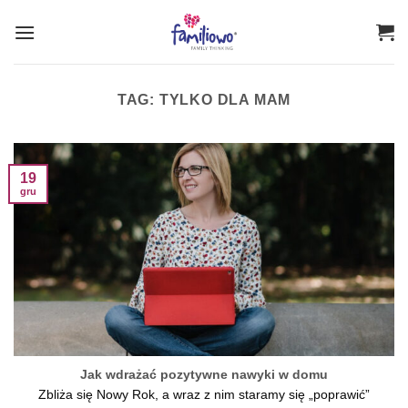
Przewiń
do
zawartości
TAG:
TYLKO DLA MAM
19
gru
Jak wdrażać pozytywne nawyki w domu
Zbliża się Nowy Rok, a wraz z nim staramy się „poprawić”