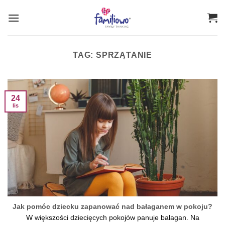
Przewiń
do
zawartości
TAG:
SPRZĄTANIE
24
lis
Jak pomóc dziecku zapanować nad bałaganem w pokoju?
W większości dziecięcych pokojów panuje bałagan. Na