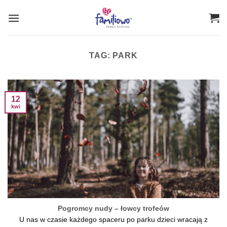
Przewiń
do
zawartości
TAG:
PARK
12
kwi
Pogromcy nudy – łowcy trofeów
U nas w czasie każdego spaceru po parku dzieci wracają z