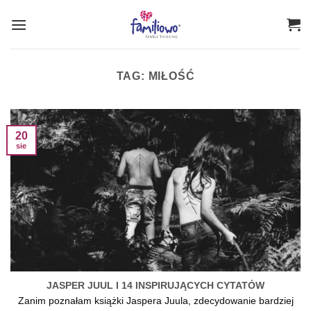
Przewiń
do
zawartości
TAG:
MIŁOŚĆ
20
sie
JASPER JUUL I 14 INSPIRUJĄCYCH CYTATÓW
Zanim poznałam książki Jaspera Juula, zdecydowanie bardziej