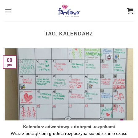
Przewiń
do
zawartości
TAG:
KALENDARZ
08
gru
Kalendarz adwentowy z dobrymi uczynkami
Wraz z początkiem grudnia rozpoczyna się odliczanie czasu