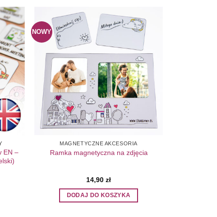
NOWY
Add to
Add to
ishlist
Wishlist
Y
MAGNETYCZNE AKCESORIA
w EN –
Ramka magnetyczna na zdjęcia
lski)
14,90
zł
DODAJ DO KOSZYKA