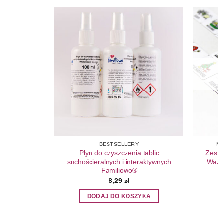
Add to
Wishlist
BESTSELLERY
Płyn do czyszczenia tablic
Zes
suchościeralnych i interaktywnych
Waż
Familiowo®
8,29
zł
DODAJ DO KOSZYKA