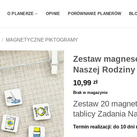
O PLANERZE
OPINIE
PORÓWNANIE PLANERÓW
BL
/
MAGNETYCZNE PIKTOGRAMY
Zestaw magnesó
Naszej Rodziny
Add to
Wishlist
10,99
zł
Brak w magazynie
Zestaw 20 magnet
tablicy Zadania N
Termin realizacji: do 10 dni