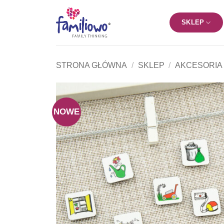
Przewiń
do
SKLEP
zawartości
STRONA GŁÓWNA
/
SKLEP
/
AKCESORIA
NOWE