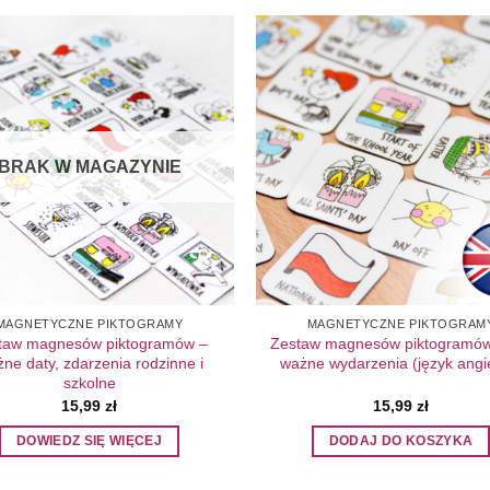
Add to
Wishlist
W
BRAK W MAGAZYNIE
MAGNETYCZNE PIKTOGRAMY
MAGNETYCZNE PIKTOGRAM
taw magnesów piktogramów –
Zestaw magnesów piktogramó
ne daty, zdarzenia rodzinne i
ważne wydarzenia (język angie
szkolne
15,99
zł
15,99
zł
DOWIEDZ SIĘ WIĘCEJ
DODAJ DO KOSZYKA