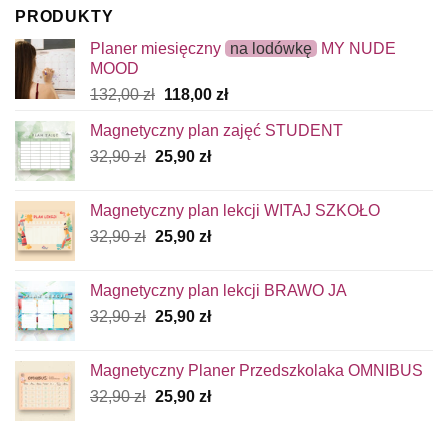
PRODUKTY
Planer miesięczny
na lodówkę
MY NUDE
MOOD
Pierwotna
Aktualna
132,00
zł
118,00
zł
cena
cena
Magnetyczny plan zajęć STUDENT
wynosiła:
wynosi:
Pierwotna
Aktualna
32,90
zł
25,90
132,00 zł.
zł
118,00 zł.
cena
cena
wynosiła:
wynosi:
Magnetyczny plan lekcji WITAJ SZKOŁO
32,90 zł.
25,90 zł.
Pierwotna
Aktualna
32,90
zł
25,90
zł
cena
cena
wynosiła:
wynosi:
Magnetyczny plan lekcji BRAWO JA
32,90 zł.
25,90 zł.
Pierwotna
Aktualna
32,90
zł
25,90
zł
cena
cena
wynosiła:
wynosi:
Magnetyczny Planer Przedszkolaka OMNIBUS
32,90 zł.
25,90 zł.
Pierwotna
Aktualna
32,90
zł
25,90
zł
cena
cena
wynosiła:
wynosi: