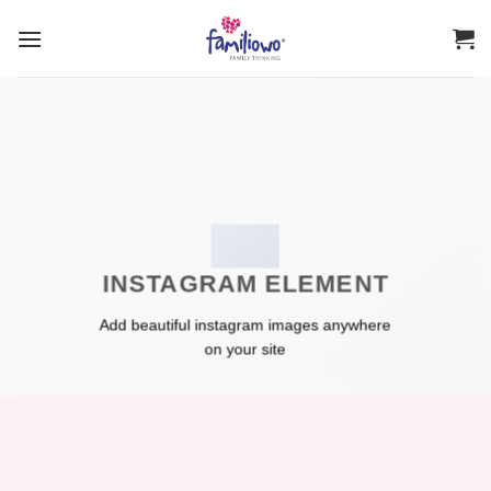
Przewiń
do
zawartości
INSTAGRAM ELEMENT
Add beautiful instagram images anywhere
on your site