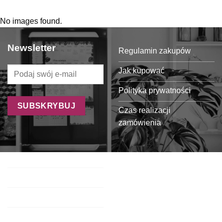
No images found.
Newsletter
Regulamin zakupów
Jak kupować
Polityka prywatności
Czas realizacji
zamówienia
Formy płatności
Koszty dostawy
Oferta dla sklepów
Regulamin programu